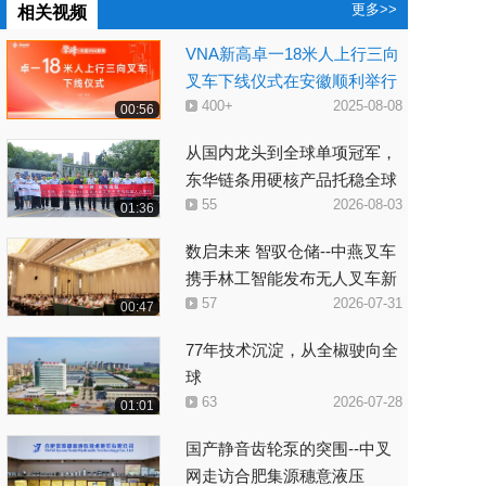
更多>>
相关视频
VNA新高卓一18米人上行三向
叉车下线仪式在安徽顺利举行
400+
2025-08-08
00:56
从国内龙头到全球单项冠军，
东华链条用硬核产品托稳全球
55
2026-08-03
叉车供应链
01:36
数启未来 智驭仓储--中燕叉车
携手林工智能发布无人叉车新
57
2026-07-31
技术
00:47
77年技术沉淀，从全椒驶向全
球
63
2026-07-28
01:01
国产静音齿轮泵的突围--中叉
网走访合肥集源穗意液压