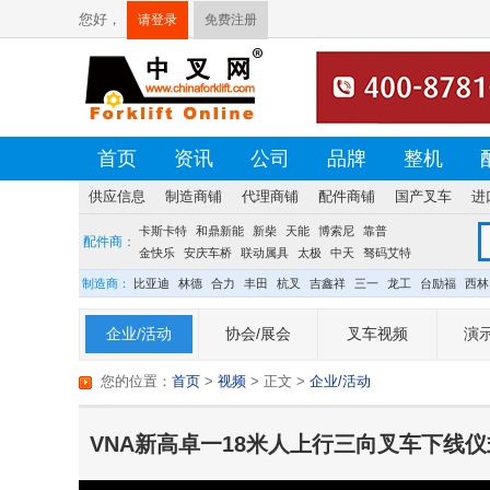
您好，
请登录
免费注册
首页
资讯
公司
品牌
整机
供应信息
制造商铺
代理商铺
配件商铺
国产叉车
进
卡斯卡特
荷贝克
硕源
和鼎新能
方源
佛朗斯
新柴
天能
盛航
博索尼
台创
靠普
配件商：
金快乐
安庆车桥
联动属具
太极
中天
驽码艾特
宝发
龙合
制造商：
比亚迪
林德
合力
丰田
杭叉
吉鑫祥
三一
龙工
台励福
西林
企业/活动
协会/展会
叉车视频
演示
您的位置：
首页
>
视频
> 正文
>
企业/活动
VNA新高卓一18米人上行三向叉车下线