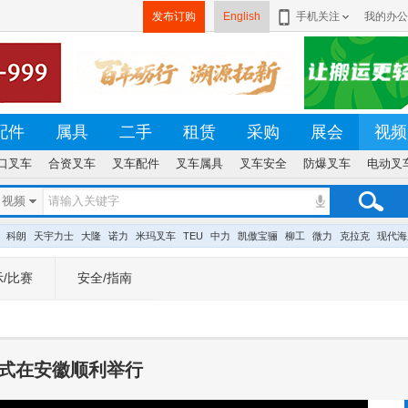
发布订购
English
手机关注
我的办公
配件
属具
二手
租赁
采购
展会
视频
口叉车
合资叉车
叉车配件
叉车属具
叉车安全
防爆叉车
电动叉
视频
科朗
天宇力士
大隆
诺力
米玛叉车
TEU
中力
凯傲宝骊
柳工
微力
克拉克
现代海
/比赛
安全/指南
仪式在安徽顺利举行