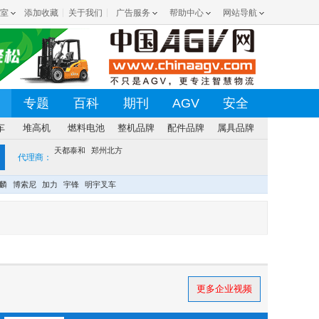
室
添加收藏
关于我们
广告服务
帮助中心
网站导航
专题
百科
期刊
AGV
安全
车
堆高机
燃料电池
整机品牌
配件品牌
属具品牌
天都泰和
郑州北方
代理商：
麟
博索尼
加力
宇锋
明宇叉车
更多企业视频