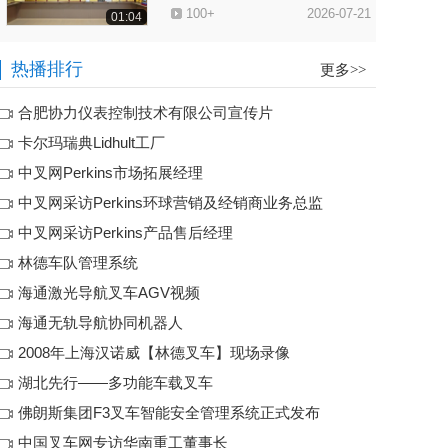
100+
2026-07-21
01:04
优旦科技以“智”赋力 筑牢中国
热播排行
更多>>
叉车全球化数字底座
110+
2026-07-20
00:54
合肥协力仪表控制技术有限公司宣传片
卡尔玛瑞典Lidhult工厂
二十载深耕破局出海 环信配件
中叉网Perkins市场拓展经理
打造中国工业车辆配套出海新
140+
2026-07-15
标杆
01:27
中叉网采访Perkins环球营销及经销商业务总监
中叉网采访Perkins产品售后经理
亚欧大陆万里行·续航站：协力
林德车队管理系统
仪控三十年深耕，全栈自研系
150+
2026-07-14
统见真功
01:13
海通激光导航叉车AGV视频
海通无轨导航协同机器人
中叉网走访安徽聚兴电子：聚
2008年上海汉诺威【林德叉车】现场录像
焦叉车配件定制化，稳步拓展
160+
2026-07-13
市场版图
湖北先行——多功能车载叉车
01:02
佛朗斯集团F3叉车智能安全管理系统正式发布
2026亚欧大陆万里行·国内续
中国叉车网专访华南重工董事长
航站：美狮工厂见闻