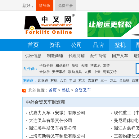
您好，
请登录
免费注册
首页
资讯
公司
品牌
整机
供应信息
制造商铺
代理商铺
配件商铺
国产叉车
进
卡斯卡特
荷贝克
硕源
和鼎新能
方源
佛朗斯
新柴
天能
盛航
博索尼
台创
靠普
配件商：
金快乐
安庆车桥
联动属具
太极
中天
驽码艾特
宝发
龙合
制造商：
比亚迪
林德
合力
丰田
杭叉
吉鑫祥
三一
龙工
台励福
西林
您的位置：
首页
>
整机
>
合资叉车
中外合资叉车制造商
优嘉力叉车（安徽）有限公司
现代重工（
大连叉车有限责任公司
曼尼通(杭州
浙江美科斯叉车有限公司
浙江吉鑫祥
上海海斯特叉车制造有限公司
三菱物捷仕