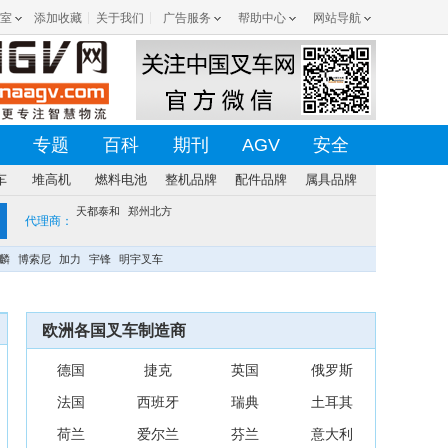
室
添加收藏
关于我们
广告服务
帮助中心
网站导航
专题
百科
期刊
AGV
安全
车
堆高机
燃料电池
整机品牌
配件品牌
属具品牌
天都泰和
郑州北方
代理商：
麟
博索尼
加力
宇锋
明宇叉车
欧洲各国叉车制造商
德国
捷克
英国
俄罗斯
法国
西班牙
瑞典
土耳其
荷兰
爱尔兰
芬兰
意大利