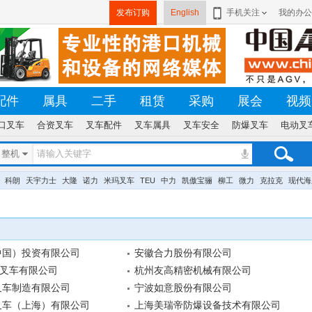
发布订购
English
手机关注
我的办公
配件
属具
二手
租赁
采购
展会
视频
口叉车
合资叉车
叉车配件
叉车属具
叉车安全
防爆叉车
电动叉
整机
科朗
天宇力士
大隆
诺力
米玛叉车
TEU
中力
凯傲宝骊
柳工
微力
克拉克
现代海
中国）投资有限公司
安徽合力股份有限公司
)叉车有限公司
杭州友高精密机械有限公司
叉车制造有限公司
宁波如意股份有限公司
叉车（上海）有限公司
上海美瑞帝防爆设备技术有限公司