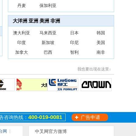
丹麦
保加利亚
大洋洲
亚洲
美洲
非洲
澳大利亚
马来西亚
日本
韩国
印度
新加坡
印尼
美国
加拿大
巴西
智利
南非
我也要出现在这里↓
400-019-0081
告咨询热线：
广告申请
台网
中叉网官方微博