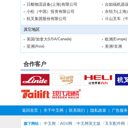
日般物流设备(上海)有限公司
台励福机器设
小松（中国）投资有限公司
永恒力(上海
杭叉集团股份有限公司
斗山叉车（
其它地区
/
(USA/Canada)
(Europe)
美国
加拿大
欧洲
(Asia)
/
亚洲
美洲
非洲
合作客户
返回首页
关于中叉网
联系我们
隐私政策
广告服务
|
|
|
|
中叉网
AGV网
中叉网英文版
叉车配件网
旗下网站：