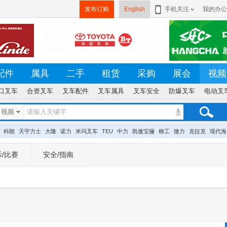
发布订购
English
手机关注
我的办公
配件
属具
二手
租赁
采购
展会
视频
口叉车
合资叉车
叉车配件
叉车属具
叉车安全
防爆叉车
电动叉
视频
科朗
天宇力士
大隆
诺力
米玛叉车
TEU
中力
凯傲宝骊
柳工
微力
克拉克
现代海
/比赛
安全/指南