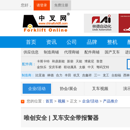
您好，
请登录
免费注册
首页
资讯
公司
品牌
整机
供应信息
制造商铺
代理商铺
配件商铺
国产叉车
进
卡斯卡特
荷贝克
硕源
和鼎新能
方源
佛朗斯
新柴
天能
盛航
博索尼
台创
靠普
配件商：
金快乐
安庆车桥
联动属具
太极
中天
驽码艾特
宝发
龙合
制造商：
比亚迪
林德
合力
丰田
杭叉
吉鑫祥
三一
龙工
台励福
西林
企业/活动
协会/展会
叉车视频
演示
您的位置：
首页
>
视频
> 正文
>
企业/活动
>
产品推介
唯创安全 | 叉车安全带报警器