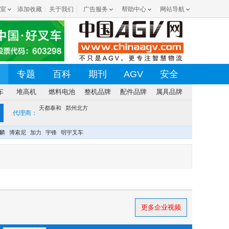
室
添加收藏
关于我们
广告服务
帮助中心
网站导航
专题
百科
期刊
AGV
安全
车
堆高机
燃料电池
整机品牌
配件品牌
属具品牌
天都泰和
郑州北方
代理商：
麟
博索尼
加力
宇锋
明宇叉车
更多企业视频