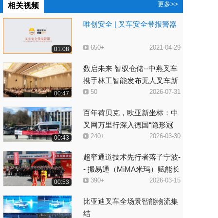
更多>>
相关视频
唯创安全 | 叉车安全带报警器
650+
2021-04-29
01:08
数启未来 智驭仓储--中燕叉车
携手林工智能发布无人叉车新
50
2026-07-31
技术
00:47
百年荷贝克，欧亚新坐标：中
叉网万里行深入德国“隐形冠
240+
2026-03-30
军”总部
00:43
超窄通道技术先行者落子宁波-
- 搬易通（MiMA米玛）赋能长
390+
2026-03-15
三角物流产业升级
00:53
比亚迪叉车全场景智能物流集
结