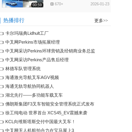
670+
2026-01-23
00:59
全球首台量产钠电叉车发布 比
热播排行
更多>>
亚迪定义工业车辆技术新边界
660+
2026-01-17
00:41
卡尔玛瑞典Lidhult工厂
中叉网Perkins市场拓展经理
“破卷前行、向新图强”佛朗斯
中叉网采访Perkins环球营销及经销商业务总监
股份2025年总结、表彰暨2026
550+
2026-01-12
年战略部署年会在广州召开
01:06
中叉网采访Perkins产品售后经理
林德车队管理系统
驭势而上•跃起新程 比亚迪叉
海通激光导航叉车AGV视频
车全球新品发布峰会于韶关召
590+
2026-01-10
开，以技术跃升驱动行业新程
01:20
海通无轨导航协同机器人
湖北先行——多功能车载叉车
合力智能物流业务破茧成蝶，
佛朗斯集团F3叉车智能安全管理系统正式发布
2025发展大会擘画新蓝图
450+
2025-11-08
徐工纯电动 世界首台 XCS45_EV震撼来袭
00:55
KCL向维斯塔斯交付中国最大叉车！
杭叉集团在CeMAT ASIA 2025
中叉网无人机航拍合力在宝马展上3
发布人形机器人，开启物流具