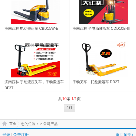
济南西林 电动搬运车 CBD15W-E
济南西林 半电动堆垛车 CDD10B-III
济南西林 手动液压叉车，手动搬运车
手动叉车，托盘搬运车 DB2T
BF3T
共
10
条|
1
/
1
页
1/1
首页
您的位置：
> 公司产品
登录
|
免费注册
返回顶部↑