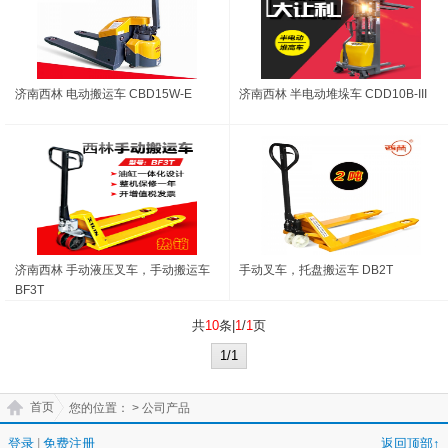
济南西林 电动搬运车 CBD15W-E
济南西林 半电动堆垛车 CDD10B-III
济南西林 手动液压叉车，手动搬运车
手动叉车，托盘搬运车 DB2T
BF3T
共
10
条|
1
/
1
页
1/1
首页
您的位置：
> 公司产品
登录
|
免费注册
返回顶部↑