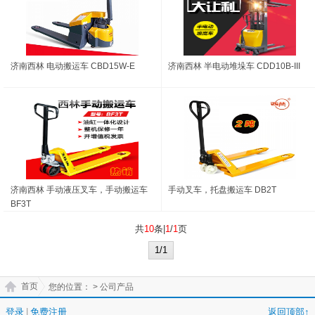
济南西林 电动搬运车 CBD15W-E
济南西林 半电动堆垛车 CDD10B-III
济南西林 手动液压叉车，手动搬运车
手动叉车，托盘搬运车 DB2T
BF3T
共
10
条|
1
/
1
页
1/1
首页
您的位置：
> 公司产品
登录
|
免费注册
返回顶部↑