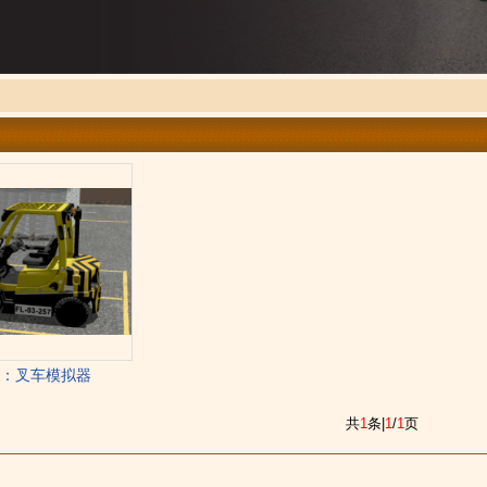
bs：叉车模拟器
共
1
条|
1
/
1
页