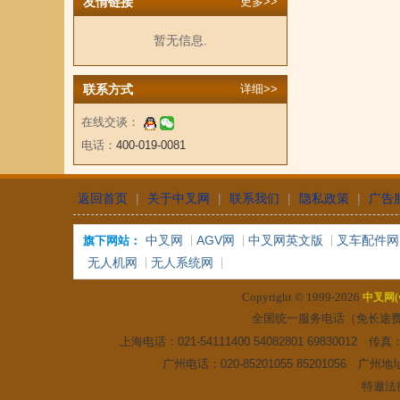
友情链接
更多>>
暂无信息.
联系方式
详细>>
在线交谈：
电话：
400-019-0081
返回首页
|
关于中叉网
|
联系我们
|
隐私政策
|
广告
中叉网
AGV网
中叉网英文版
叉车配件网
旗下网站：
无人机网
无人系统网
Copyright © 1999-2026
中叉网(ww
全国统一服务电话（免长途
上海电话：021-54111400 54082801 6983001
广州电话：020-85201055 85201056
特邀法