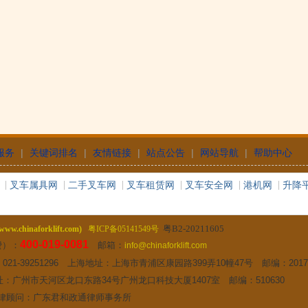
服务
|
关键词排名
|
友情链接
|
站点公告
|
网站导航
|
帮助中心
叉车属具网
二手叉车网
叉车租赁网
叉车安全网
港机网
升降
粤B2-20211605
w.chinaforklift.com)
粤ICP备05141549号
400-019-0081
费）：
邮箱：
info@chinaforklift.com
2 传真：021-39251296 上海地址：上海市青浦区康园路399弄10幢47号 邮编：2017
 广州地址：广州市天河区龙口东路34号广州龙口科技大厦1407室 邮编：510630
律顾问：广东君和政通律师事务所