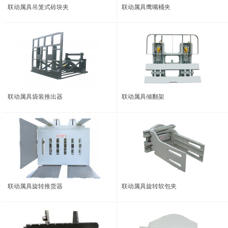
联动属具吊笼式砖块夹
联动属具鹰嘴桶夹
联动属具袋装推出器
联动属具倾翻架
联动属具旋转推货器
联动属具旋转软包夹