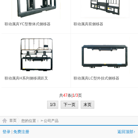
联动属具YC型整体式侧移器
联动属具双侧移器
联动属具H系列侧移调距叉
联动属具LC型外挂式侧移器
共
47
条|
1
/
3
页
1/3
下一页
末页
首页
您的位置：
> 公司产品
登录
|
免费注册
返回顶部↑