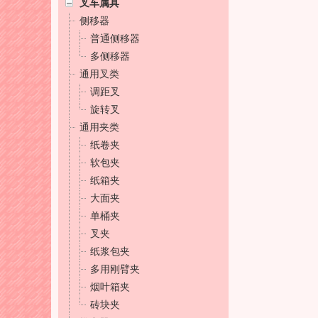
叉车属具
侧移器
普通侧移器
多侧移器
通用叉类
调距叉
旋转叉
通用夹类
纸卷夹
软包夹
纸箱夹
大面夹
单桶夹
叉夹
纸浆包夹
多用刚臂夹
烟叶箱夹
砖块夹