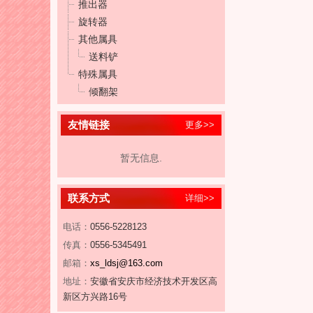
推出器
旋转器
其他属具
送料铲
特殊属具
倾翻架
友情链接
更多>>
暂无信息.
联系方式
详细>>
电话：
0556-5228123
传真：
0556-5345491
邮箱：
xs_ldsj@163.com
地址：
安徽省安庆市经济技术开发区高
新区方兴路16号