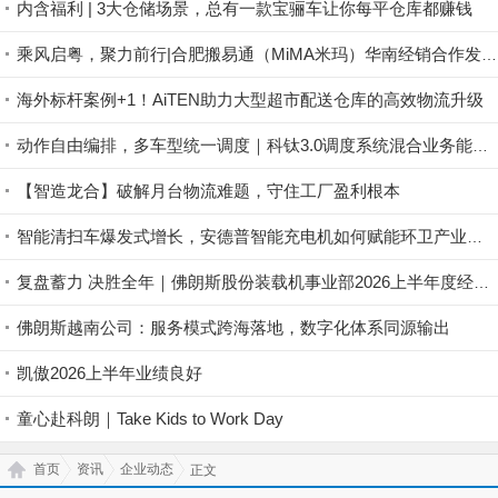
内含福利 | 3大仓储场景，总有一款宝骊车让你每平仓库都赚钱
乘风启粤，聚力前行|合肥搬易通（MiMA米玛）华南经销合作发展交流会暨佛山营销服务中心开业，8月15日盛大启幕，诚邀共襄盛举！
海外标杆案例+1！AiTEN助力大型超市配送仓库的高效物流升级
动作自由编排，多车型统一调度｜科钛3.0调度系统混合业务能力解析
【智造龙合】破解月台物流难题，守住工厂盈利根本
智能清扫车爆发式增长，安德普智能充电机如何赋能环卫产业升级？
复盘蓄力 决胜全年｜佛朗斯股份装载机事业部2026上半年度经营管理工作会议圆满召开
佛朗斯越南公司：服务模式跨海落地，数字化体系同源输出
凯傲2026上半年业绩良好
童心赴科朗｜Take Kids to Work Day
首页
资讯
企业动态
正文