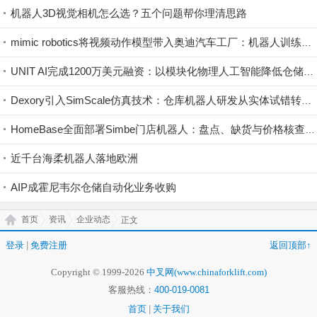
机器人3D视觉相机怎么选？五个问题帮你理清思路
mimic robotics将视频动作模型带入奥迪汽车工厂：机器人训练开始直接利用视觉示范
UNIT AI完成1200万美元融资：以模块化物理人工智能降低仓储自动化门槛
Dexory引入SimScale仿真技术：仓库机器人研发从实体试错转向云端验证
HomeBase全面部署Simbe门店机器人：盘点、缺货与价格核查实现持续数字化
近千台海柔机器人落地欧洲
AIP成霍尼韦尔仓储自动化业务收购
首页
资讯
企业动态
正文
登录
|
免费注册
返回顶部↑
Copyright © 1999-2026
中叉网(www.chinaforklift.com)
客服热线：
400-019-0081
首页
|
关于我们