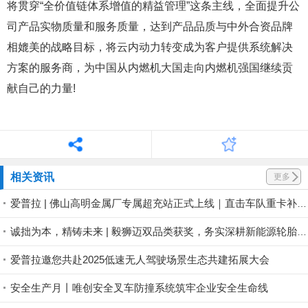
将贯穿“全价值链体系增值的精益管理”这条主线，全面提升公
司产品实物质量和服务质量，达到产品品质与中外合资品牌
相媲美的战略目标，将云内动力转变成为客户提供系统解决
方案的服务商，为中国从内燃机大国走向内燃机强国继续贡
献自己的力量!
相关资讯
更多
爱普拉 | 佛山高明金属厂专属超充站正式上线｜直击车队重卡补能需求，助力绿色运力高效运转！
诚拙为本，精铸未来 | 毅狮迈双品类获奖，务实深耕新能源轮胎赛道！
爱普拉邀您共赴2025低速无人驾驶场景生态共建拓展大会
安全生产月丨唯创安全叉车防撞系统筑牢企业安全生命线