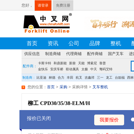
您好，
请登录
免费注册
首页
资讯
公司
品牌
整机
供应信息
制造商铺
代理商铺
配件商铺
国产叉车
进
卡斯卡特
荷贝克
硕源
和鼎新能
方源
佛朗斯
新柴
天能
盛航
博索尼
台创
靠普
配件商：
金快乐
安庆车桥
联动属具
太极
中天
驽码艾特
宝发
龙合
制造商：
比亚迪
林德
合力
丰田
杭叉
吉鑫祥
三一
龙工
台励福
西林
您的位置：
首页
>
采购
> 采购详情
>
叉车整机
柳工 CPD30/35/38-ELM/H
报价已关闭
我要报价