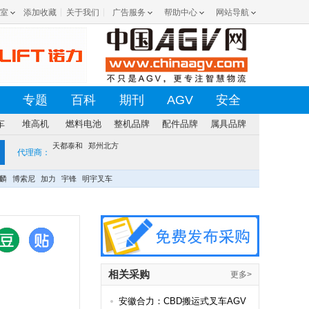
室
添加收藏
关于我们
广告服务
帮助中心
网站导航
专题
百科
期刊
AGV
安全
车
堆高机
燃料电池
整机品牌
配件品牌
属具品牌
天都泰和
郑州北方
代理商：
麟
博索尼
加力
宇锋
明宇叉车
相关采购
更多>
安徽合力：CBD搬运式叉车AGV