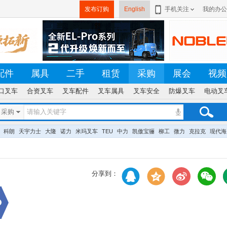
发布订购
English
手机关注
我的办公
配件
属具
二手
租赁
采购
展会
视频
口叉车
合资叉车
叉车配件
叉车属具
叉车安全
防爆叉车
电动叉
采购
科朗
天宇力士
大隆
诺力
米玛叉车
TEU
中力
凯傲宝骊
柳工
微力
克拉克
现代海
分享到：