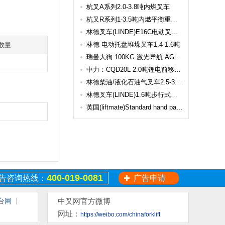
杭叉A系列2.0-3.8吨内燃叉车
杭叉R系列1-3.5吨内燃平衡重式叉车
林德叉车(LINDE)E16C电动叉车 E16C
林德 电动托盘堆垛叉车1.4-1.6吨
数量
瑞曼大狗 100KG 激光导航 AGV AMR
中力：CQD20L 2.0吨锂电前移式叉车
林德柴油/液化石油气叉车2.5-3.0吨（2007年E代双雄） H25 H30
林德叉车(LINDE)1.6吨步行式全电动托盘堆垛叉车 L16I
英国(liftmate)Standard hand pallet truck MA20
400-019-0081
告咨询热线：
广告申请
台网
中叉网官方微博
网址：
https://weibo.com/chinaforklift