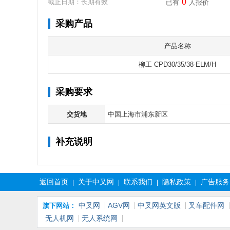
0
截止日期：长期有效
已有
人报价
采购产品
产品名称
柳工 CPD30/35/38-ELM/H
采购要求
交货地
中国上海市浦东新区
补充说明
返回首页
关于中叉网
联系我们
隐私政策
广告服务
|
|
|
|
中叉网
AGV网
中叉网英文版
叉车配件网
旗下网站：
无人机网
无人系统网