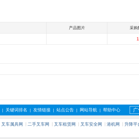
产品图片
采购
1
关键词排名
友情链接
站点公告
网站导航
帮助中心
广
|
|
|
|
|
叉车属具网
二手叉车网
叉车租赁网
叉车安全网
港机网
升降平