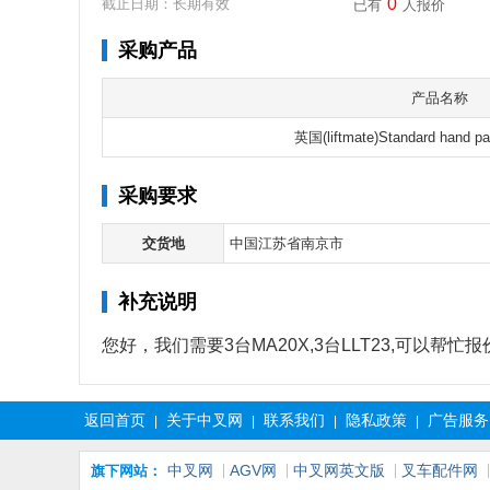
0
截止日期：长期有效
已有
人报价
采购产品
产品名称
英国(liftmate)Standard hand pa
采购要求
交货地
中国江苏省南京市
补充说明
您好，我们需要3台MA20X,3台LLT23,可以帮忙报
返回首页
关于中叉网
联系我们
隐私政策
广告服务
|
|
|
|
中叉网
AGV网
中叉网英文版
叉车配件网
旗下网站：