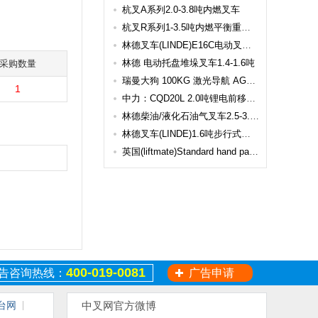
杭叉A系列2.0-3.8吨内燃叉车
杭叉R系列1-3.5吨内燃平衡重式叉车
林德叉车(LINDE)E16C电动叉车 E16C
林德 电动托盘堆垛叉车1.4-1.6吨
采购数量
瑞曼大狗 100KG 激光导航 AGV AMR
1
中力：CQD20L 2.0吨锂电前移式叉车
林德柴油/液化石油气叉车2.5-3.0吨（2007年E代双雄） H25 H30
林德叉车(LINDE)1.6吨步行式全电动托盘堆垛叉车 L16I
英国(liftmate)Standard hand pallet truck MA20
400-019-0081
告咨询热线：
广告申请
台网
中叉网官方微博