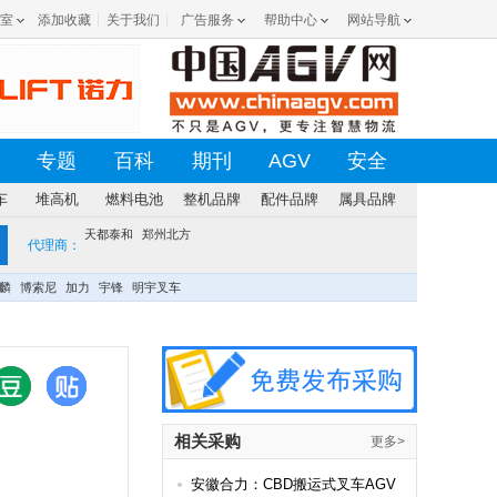
室
添加收藏
关于我们
广告服务
帮助中心
网站导航
专题
百科
期刊
AGV
安全
车
堆高机
燃料电池
整机品牌
配件品牌
属具品牌
天都泰和
郑州北方
代理商：
麟
博索尼
加力
宇锋
明宇叉车
相关采购
更多>
安徽合力：CBD搬运式叉车AGV