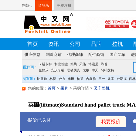
您好，
请登录
免费注册
首页
资讯
公司
品牌
整机
供应信息
制造商铺
代理商铺
配件商铺
国产叉车
进
卡斯卡特
荷贝克
硕源
和鼎新能
方源
佛朗斯
新柴
天能
盛航
博索尼
台创
靠普
配件商：
金快乐
安庆车桥
联动属具
太极
中天
驽码艾特
宝发
龙合
制造商：
比亚迪
林德
合力
丰田
杭叉
吉鑫祥
三一
龙工
台励福
西林
您的位置：
首页
>
采购
> 采购详情
>
叉车整机
英国(liftmate)Standard hand pallet truck MA
报价已关闭
我要报价