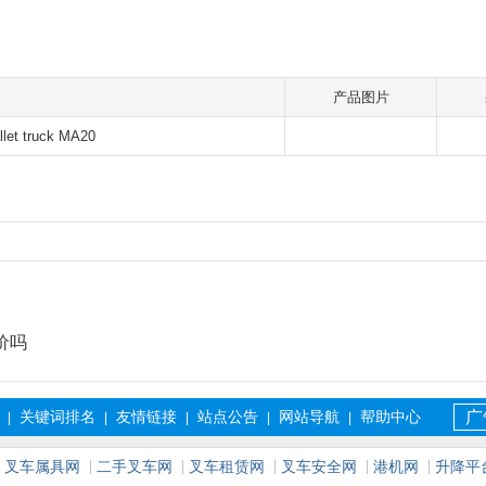
产品图片
llet truck MA20
价吗
关键词排名
友情链接
站点公告
网站导航
帮助中心
广
|
|
|
|
|
叉车属具网
二手叉车网
叉车租赁网
叉车安全网
港机网
升降平