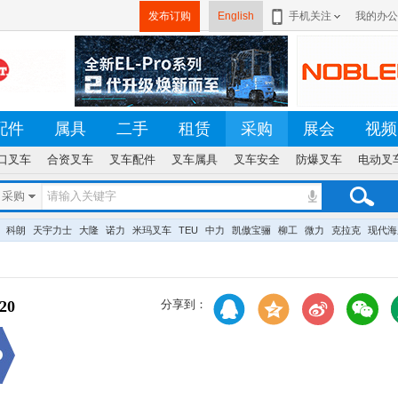
发布订购
English
手机关注
我的办公
配件
属具
二手
租赁
采购
展会
视频
口叉车
合资叉车
叉车配件
叉车属具
叉车安全
防爆叉车
电动叉
采购
科朗
天宇力士
大隆
诺力
米玛叉车
TEU
中力
凯傲宝骊
柳工
微力
克拉克
现代海
20
分享到：