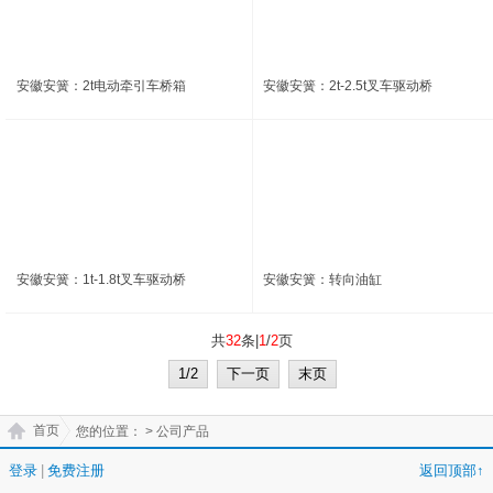
安徽安簧：2t电动牵引车桥箱
安徽安簧：2t-2.5t叉车驱动桥
安徽安簧：1t-1.8t叉车驱动桥
安徽安簧：转向油缸
共
32
条|
1
/
2
页
1/2
下一页
末页
首页
您的位置：
> 公司产品
登录
|
免费注册
返回顶部↑