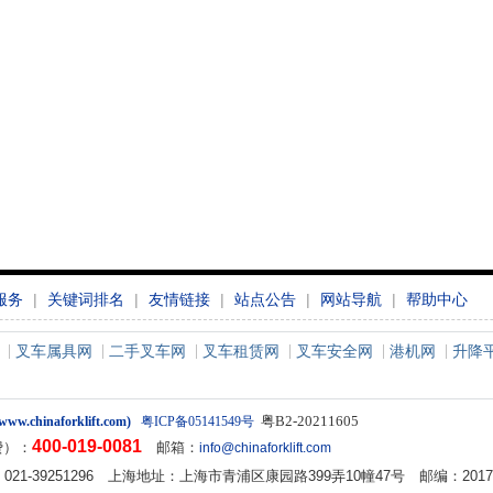
服务
|
关键词排名
|
友情链接
|
站点公告
|
网站导航
|
帮助中心
叉车属具网
二手叉车网
叉车租赁网
叉车安全网
港机网
升降
粤B2-20211605
w.chinaforklift.com)
粤ICP备05141549号
400-019-0081
费）：
邮箱：
info@chinaforklift.com
2 传真：021-39251296 上海地址：上海市青浦区康园路399弄10幢47号 邮编：2017