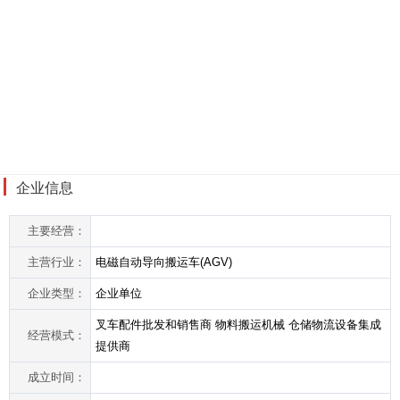
服务、开发、转让、咨询。我们始终坚持诚实守信和品质为
先，坚持客户至上的的原则为广大客户提供优质的服务！诚
实守信、合作共赢， 上海禾琅智能科技发展有限公司愿与您
携手共进，开创未来 。
禾琅智能科技发展有限公司是一家专
注于工业无线遥控系统的设计、研发、生产、销售一体的科
技型
公进，开创未来 。
企业信息
主要经营：
主营行业：
电磁自动导向搬运车(AGV)
企业类型：
企业单位
叉车配件批发和销售商 物料搬运机械 仓储物流设备集成
经营模式：
提供商
成立时间：