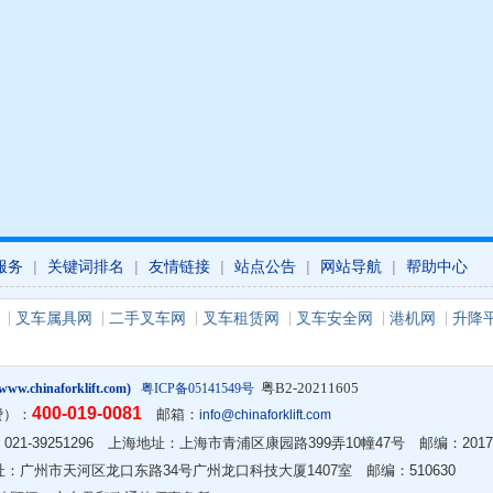
服务
|
关键词排名
|
友情链接
|
站点公告
|
网站导航
|
帮助中心
叉车属具网
二手叉车网
叉车租赁网
叉车安全网
港机网
升降
粤B2-20211605
w.chinaforklift.com)
粤ICP备05141549号
400-019-0081
费）：
邮箱：
info@chinaforklift.com
2 传真：021-39251296 上海地址：上海市青浦区康园路399弄10幢47号 邮编：2017
 广州地址：广州市天河区龙口东路34号广州龙口科技大厦1407室 邮编：510630