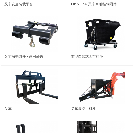
叉车安全装载平台
Lift-N-Tow 叉车牵引挂钩附件
叉车吊钩附件 - 通用吊钩
重型自卸式叉车料斗
叉车
叉车混凝土料斗