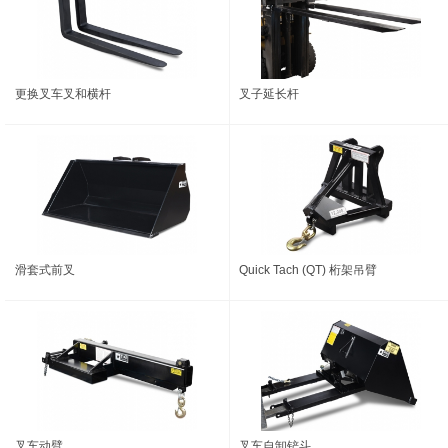
更换叉车叉和横杆
叉子延长杆
滑套式前叉
Quick Tach (QT) 桁架吊臂
叉车动臂
叉车自卸铲斗