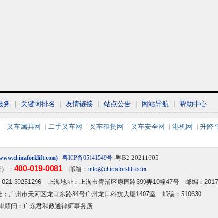
服务
|
关键词排名
|
友情链接
|
站点公告
|
网站导航
|
帮助中心
叉车属具网
二手叉车网
叉车租赁网
叉车安全网
港机网
升降
粤B2-20211605
w.chinaforklift.com)
粤ICP备05141549号
400-019-0081
费）：
邮箱：
info@chinaforklift.com
2 传真：021-39251296 上海地址：上海市青浦区康园路399弄10幢47号 邮编：2017
 广州地址：广州市天河区龙口东路34号广州龙口科技大厦1407室 邮编：510630
律顾问：广东君和政通律师事务所