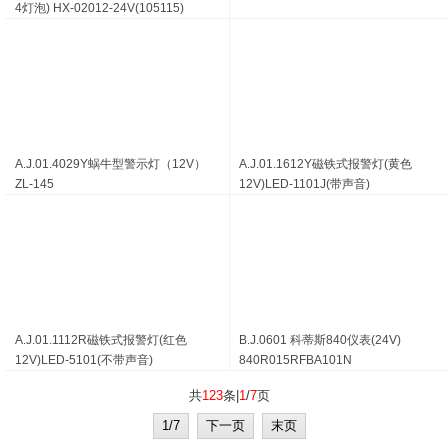
4灯泡) HX-02012-24V(105115)
A.J.01.4029Y蜗牛型警示灯（12V）
A.J.01.1612Y磁铁式报警灯(黄色
ZL-145
12V)LED-1101J(带声音)
A.J.01.1112R磁铁式报警灯(红色
B.J.0601 科蒂斯840仪表(24V)
12V)LED-5101(不带声音)
840R015RFBA101N
共
123
条|
1
/
7
页
1/7
下一页
末页