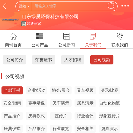
视频
山东绿昊环保科技有限公司
普通商家
商铺首页
公司产品
公司新闻
关于我们
联系我们
公司简介
荣誉证书
人才招聘
公司视频
公司视频
全部证书
企业/活动
协会/展会
叉车视频
演示/比赛
安全/指南
赛事录像
叉车演示
属具演示
自动化物流
产品推介
庆典仪式
宣传片
行业会议
形象宣传片
庆典仪式
产品推介
行业展览
安全相关
属具演示