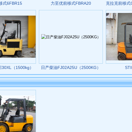
式6FBR15
力至优前移式FBRA20
0XL（1500kg）
日产柴油FJ02A25U（2500KG）
STI