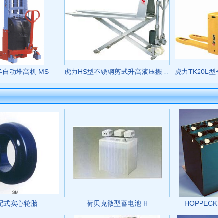
半自动堆高机 MS
虎力HS型不锈钢剪式升高液压搬运车 HS
配式实心轮胎
荷贝克微型蓄电池 H
HOPPEC