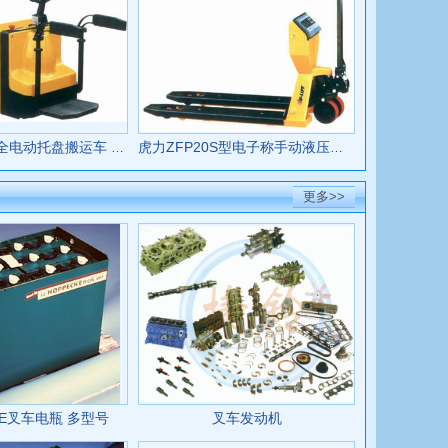
虎力TK20L型全电动托盘搬运车 TK20L
虎力ZFP20S型电子称手动液压搬运车（带打印机） ZFP20S
更多>>
KE叉车电瓶 多型号
叉车发动机