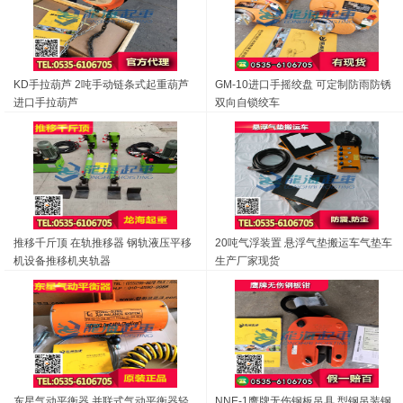
KD手拉葫芦 2吨手动链条式起重葫芦
GM-10进口手摇绞盘 可定制防雨防锈
进口手拉葫芦
双向自锁绞车
推移千斤顶 在轨推移器 钢轨液压平移
20吨气浮装置 悬浮气垫搬运车气垫车
机设备推移机夹轨器
生产厂家现货
东星气动平衡器 并联式气动平衡器轻
NNE-1鹰牌无伤钢板吊具,型钢吊装钢