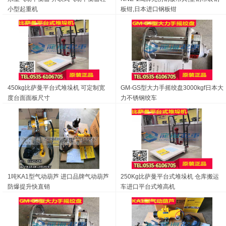
小型起重机
板钳,日本进口钢板钳
450kg比萨曼平台式堆垛机 可定制宽
GM-GS型大力手摇绞盘3000kgf日本大
度台面面板尺寸
力不锈钢绞车
1吨KA1型气动葫芦 进口品牌气动葫芦
250Kg比萨曼平台式堆垛机 仓库搬运
车进口平台式堆高机