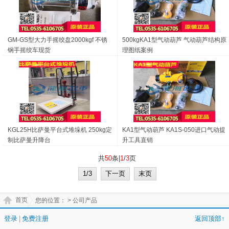
GM-GS型大力手摇绞盘2000kgf 不锈
500kgKA1型气动葫芦 气动葫芦结构原
钢手摇绞车现货
理图纸案例
KGL25H比萨曼平台式堆垛机 250kg定
KA1型气动葫芦 KA1S-050进口气动提
制比萨曼升降台
升工具直销
共
50
条|
1
/
3
页
1/3
下一页
末页
首页
您的位置：
> 公司产品
登录
|
免费注册
返回顶部↑