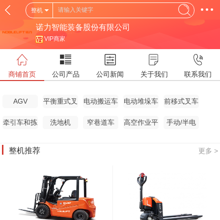
整机
诺力智能装备股份有限公司
VIP商家
商铺首页
公司产品
公司新闻
关于我们
联系我们
AGV
平衡重式叉
电动搬运车
电动堆垛车
前移式叉车
车
牵引车和拣
洗地机
窄巷道车
高空作业平
手动/半电
选车
台
动搬运车
整机推荐
更多 >