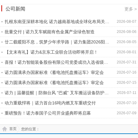
公司新闻
更多 >
扎根东南亚深耕本地化 诺力越南基地成全球化布局关键
2026-08-07
支点
批量交付 | 诺力叉车赋能有色金属产业绿色智造
2026-08-06
廿二载暖阳不息，筑梦少年求学路｜诺力集团2026阳光
2026-08-05
助学温情启幕
【文末有礼】诺力&京东工业联合活动即将开启！
2026-08-01
喜报！诺力智能装备股份有限公司党委成功入选省级双
2026-07-31
重管理新兴领域党组织
诺力圆满承办国家标准《蓄电池托盘搬运车》审定会
2026-07-16
诺力圆满承办国家标准《蓄电池托盘搬运车》审定会
2026-07-15
诺力 | 温馨提醒｜防御台风 “巴威” 叉车搬运设备防护指
2026-07-11
南
动力重载悍将｜诺力首台16吨内燃叉车重磅交付
2026-07-10
重磅预告！诺力泰国子公司开业盛典即将启幕
2026-07-09
首页
您的位置：