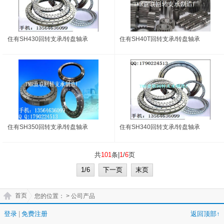
住有SH430回转支承/转盘轴承
住有SH40T回转支承/转盘轴承
住有SH350回转支承/转盘轴承
住有SH340回转支承/转盘轴承
共
101
条|
1
/
6
页
1/6
下一页
末页
首页
您的位置：
> 公司产品
登录
|
免费注册
返回顶部↑