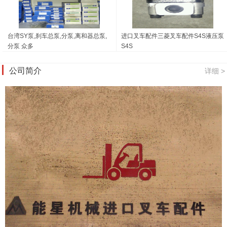
台湾SY泵,刹车总泵,分泵,离和器总泵,
进口叉车配件三菱叉车配件S4S液压泵
分泵 众多
S4S
公司简介
详细 >