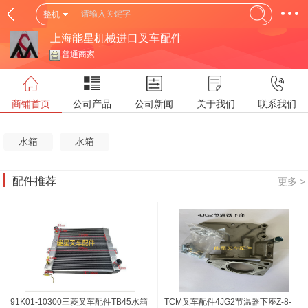
整机
上海能星机械进口叉车配件
普通商家
商铺首页
公司产品
公司新闻
关于我们
联系我们
水箱
水箱
配件推荐
更多 >
91K01-10300三菱叉车配件TB45水箱
TCM叉车配件4JG2节温器下座Z-8-