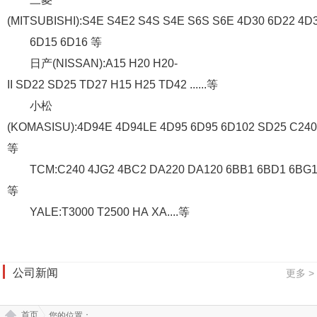
(MITSUBISHI):S4E S4E2 S4S S4E S6S S6E 4D30 6D22 4D
6D15 6D16 等
日产(NISSAN):A15 H20 H20-
II SD22 SD25 TD27 H15 H25 TD42 ......等
小松
(KOMASISU):4D94E 4D94LE 4D95 6D95 6D102 SD25 C240 
等
TCM:C240 4JG2 4BC2 DA220 DA120 6BB1 6BD1 6BG1..
等
YALE:T3000 T2500 HA XA....等
公司新闻
更多 >
首页
您的位置：