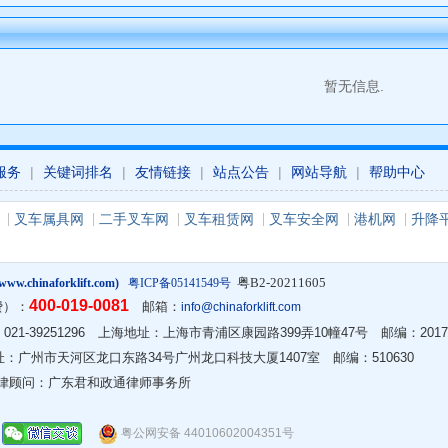
暂无信息.
服务
|
关键词排名
|
友情链接
|
站点公告
|
网站导航
|
帮助中心
叉车属具网
二手叉车网
叉车租赁网
叉车安全网
港机网
升降
粤B2-20211605
w.chinaforklift.com)
粤ICP备05141549号
400-019-0081
费）：
邮箱：
info@chinaforklift.com
2 传真：021-39251296 上海地址：上海市青浦区康园路399弄10幢47号 邮编：2017
 广州地址：广州市天河区龙口东路34号广州龙口科技大厦1407室 邮编：510630
律顾问：广东君和政通律师事务所
粤公网安备 44010602004351号