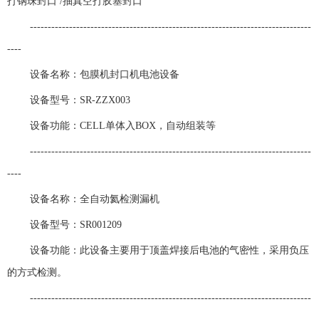
打钢珠封口 /抽真空打胶塞封口
-------------------------------------------------------------------------------
----
设备名称：包膜机封口机电池设备
设备型号：SR-ZZX003
设备功能：CELL单体入BOX，自动组装等
-------------------------------------------------------------------------------
----
设备名称：全自动氦检测漏机
设备型号：SR001209
设备功能：此设备主要用于顶盖焊接后电池的气密性，采用负压
的方式检测。
-------------------------------------------------------------------------------