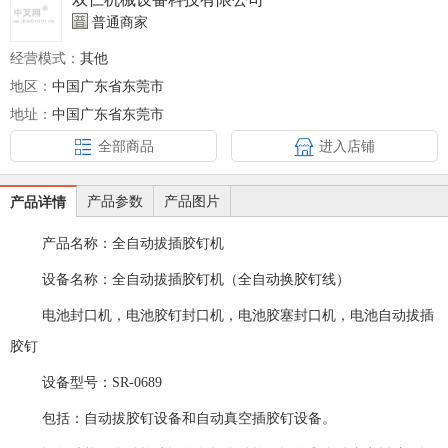
普通商家
经营模式：
其他
地区：
中国广东省东莞市
地址：
中国广东省东莞市
全部商品
进入店铺
产品参数
产品图片
产品详情
产品名称：全自动拔插胶钉机
设备名称：全自动拔插胶钉机（全自动换胶钉线）
电池封口机，电池胶钉封口机，电池胶塞封口机，电池自动拔插
胶钉
设备型号：SR-0689
包括：自动拔胶钉设备和自动真空插胶钉设备。