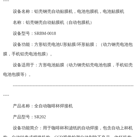
----
设备名称：铝壳钢壳自动贴膜机，电池包膜机，电池贴膜机
名称：铝壳钢壳自动贴膜机（自动包膜机）
设备型号：SRBM-0018
设备功能：方形铝壳电池U形贴膜/环形贴膜；（动力钢壳电池包
膜，手机铝壳电池包膜）。
设备适用于：方形电池贴膜（动力钢壳铝壳电池包膜，手机铝壳
电池包膜等）。
-------------------------------------------------------------------------------
----
产品名称：全自动咖啡杯焊接机
产品型号：SR202
设备功能简介：用于咖啡杯和滤纸的自动焊接，包含自动上杯机