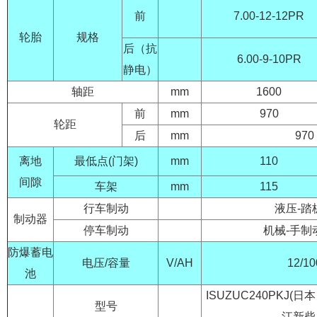
前
7.00-12-12PR
轮胎
规格
后（抗
6.00-9-10PR
静电）
轴距
mm
1600
前
mm
970
轮距
后
mm
970
离地
最低点(门架)
mm
110
间隙
车架
mm
115
行车制动
液压-踏
制动器
停车制动
机械-手制
防爆蓄电
电压/容量
V/AH
12/10
池
ISUZUC240PKJ(日
型号
江新柴