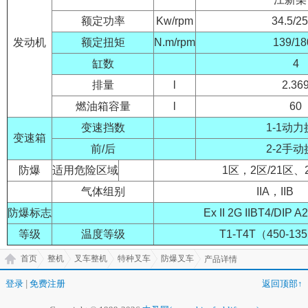
额定功率
Kw/rpm
34.5/2
发动机
额定扭矩
N.m/rpm
139/18
缸数
4
排量
l
2.36
燃油箱容量
l
60
变速挡数
1-1动
变速箱
前/后
2-2手
防爆
适用危险区域
1区，2区/21区、
气体组别
IIA，IIB
防爆标志
Ex II 2G IIBT4/DIP A
等级
温度等级
T1-T4T（450-13
首页
整机
叉车整机
特种叉车
防爆叉车
产品详情
登录
|
免费注册
返回顶部↑