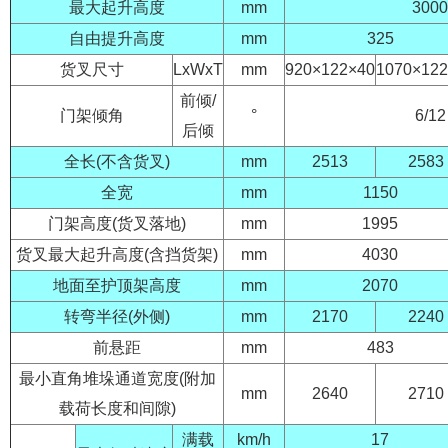
最大起升高度
mm
3000
自由提升高度
mm
325
货叉尺寸
LxWxT
mm
920×122×40
1070×122
前倾/
门架倾角
°
6/12
后倾
全长(不含货叉)
mm
2513
2583
全宽
mm
1150
门架高度(货叉落地)
mm
1995
货叉最大起升高度(含挡货架)
mm
4030
地面至护顶架高度
mm
2070
转弯半径(外侧)
mm
2170
2240
前悬距
mm
483
最小直角堆垛通道宽度(附加
mm
2640
2710
载荷长度和间隙)
满载
km/h
17