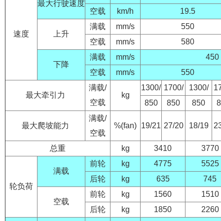
最大行驶速度
空载
km/h
19.5
满载
mm/s
550
速度
上升
空载
mm/s
580
满载
mm/s
450
下降
空载
mm/s
550
满载/
1300/
1700/
1300/
1
最大牵引力
kg
空载
850
850
850
8
满载/
最大爬坡能力
%(fan)
19/21
27/20
18/19
2
空载
总重
kg
3410
3770
前轮
kg
4775
5525
满载
后轮
kg
635
745
轮负荷
前轮
kg
1560
1510
空载
后轮
kg
1850
2260