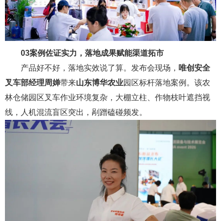
03
案例佐证实力，落地成果赋能渠道拓市
产品好不好，落地实效说了算。发布会现场，
唯创安全
叉车部经理周婵
带来
山东博华农业
园区标杆落地案例。该农
林仓储园区叉车作业环境复杂，大棚立柱、作物枝叶遮挡视
线，人机混流盲区突出，剐蹭磕碰频发。