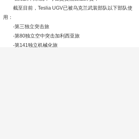
重量：32公斤
-满载续航里程：40 公里
最高速度：10公里/小时
实现的功能
-集成飞行控制器和外围设备（例如路由器、Raspberry
Pi 等），使 UGV 实现“即插即用”，并可用于任何开箱即用的
通信系统 -Starlink、LTE、Silvus等。
-定制车轮制造以提高机动性和平台可靠性
-集成卸料系统，可在交货点自主卸货；
截至目前，Teslia UGV已被乌克兰武装部队以下部队使
用：
-第三独立突击旅
-第80独立空中突击加利西亚旅
-第141独立机械化旅