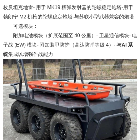
枚反坦克地雷- 用于 MK19 榴弹发射器的陀螺稳定炮塔-用于
勃朗宁 M2 机枪的陀螺稳定炮塔-与苏联小型武器兼容的炮塔
可选模块：
附加电池模块（扩展范围至 40 公里）- 卫星通信模块- 电
子战 (EW) 模块- 附加装甲防护（高达防弹等级 4）- 与
AI 系
统
集成以增强作战能力