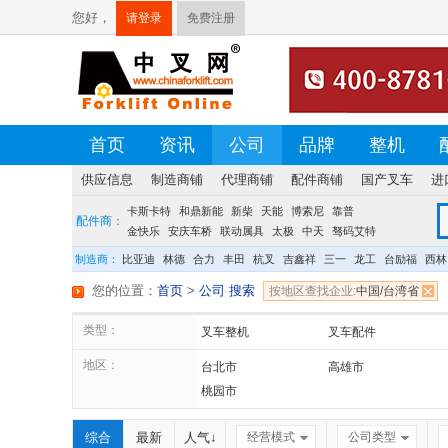
您好，
请登录
免费注册
首页
资讯
公司
品牌
整机
供应信息
制造商铺
代理商铺
配件商铺
国产叉车
进
卡斯卡特
荷贝克
硕源
和鼎新能
方源
佛朗斯
新柴
天能
盛航
博索尼
台创
靠普
配件商：
金快乐
安庆车桥
联动属具
太极
中天
驽码艾特
宝发
龙合
制造商：
比亚迪
林德
合力
丰田
杭叉
吉鑫祥
三一
龙工
台励福
西林
您的位置：
首页
>
公司 搜索
按地区查找企业:
中国/台湾省
类型：
叉车整机
叉车配件
地区：
台北市
高雄市
桃园市
综合
最新
人气↓
经营模式
公司类型