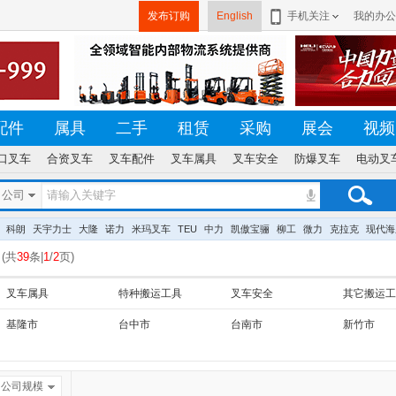
发布订购
English
手机关注
我的办公
配件
属具
二手
租赁
采购
展会
视频
口叉车
合资叉车
叉车配件
叉车属具
叉车安全
防爆叉车
电动叉
公司
科朗
天宇力士
大隆
诺力
米玛叉车
TEU
中力
凯傲宝骊
柳工
微力
克拉克
现代海
(
共
39
条|
1
/
2
页
)
叉车属具
特种搬运工具
叉车安全
其它搬运工
基隆市
台中市
台南市
新竹市
公司规模