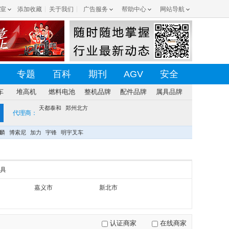
室
添加收藏
关于我们
广告服务
帮助中心
网站导航
专题
百科
期刊
AGV
安全
车
堆高机
燃料电池
整机品牌
配件品牌
属具品牌
天都泰和
郑州北方
代理商：
麟
博索尼
加力
宇锋
明宇叉车
具
嘉义市
新北市
认证商家
在线商家