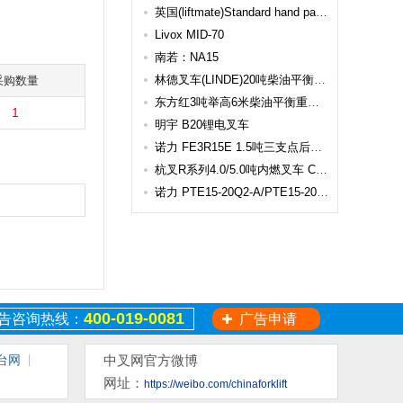
英国(liftmate)Standard hand pallet truck MA20
Livox MID-70
南若：NA15
林德叉车(LINDE)20吨柴油平衡重叉车 H200
采购数量
东方红3吨举高6米柴油平衡重叉车 cpc30
1
明宇 B20锂电叉车
诺力 FE3R15E 1.5吨三支点后驱平衡重式电动叉车
杭叉R系列4.0/5.0吨内燃叉车 CPC(D)40/50
诺力 PTE15-20Q2-A/PTE15-20Q2-B 1.5/2吨锂电款电动搬运车(凌动二代)
400-019-0081
告咨询热线：
广告申请
台网
中叉网官方微博
网址：
https://weibo.com/chinaforklift