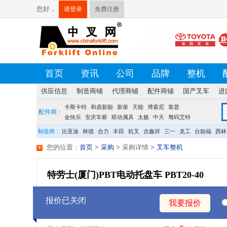
您好，
请登录
免费注册
首页
资讯
公司
品牌
整机
供应信息
制造商铺
代理商铺
配件商铺
国产叉车
进
卡斯卡特
荷贝克
硕源
和鼎新能
方源
佛朗斯
新柴
天能
盛航
博索尼
台创
靠普
配件商：
金快乐
安庆车桥
联动属具
太极
中天
驽码艾特
宝发
龙合
制造商：
比亚迪
林德
合力
丰田
杭叉
吉鑫祥
三一
龙工
台励福
西林
您的位置：
首页
>
采购
> 采购详情
>
叉车整机
特劳士(厦门)PBT电动托盘车 PBT20-40
报价已关闭
我要报价