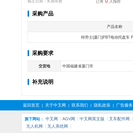
0
截止日期：长期有效
已有
人报价
采购产品
产品名称
特劳士(厦门)PBT电动托盘车 PB
采购要求
交货地
中国福建省厦门市
补充说明
返回首页
关于中叉网
联系我们
隐私政策
广告服务
|
|
|
|
中叉网
AGV网
中叉网英文版
叉车配件网
旗下网站：
无人机网
无人系统网