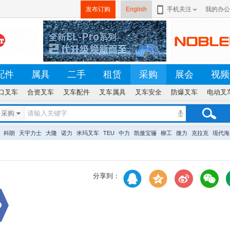
发布订购
English
手机关注
我的办公
配件
属具
二手
租赁
采购
展会
视频
口叉车
合资叉车
叉车配件
叉车属具
叉车安全
防爆叉车
电动叉
采购
科朗
天宇力士
大隆
诺力
米玛叉车
TEU
中力
凯傲宝骊
柳工
微力
克拉克
现代海
分享到：