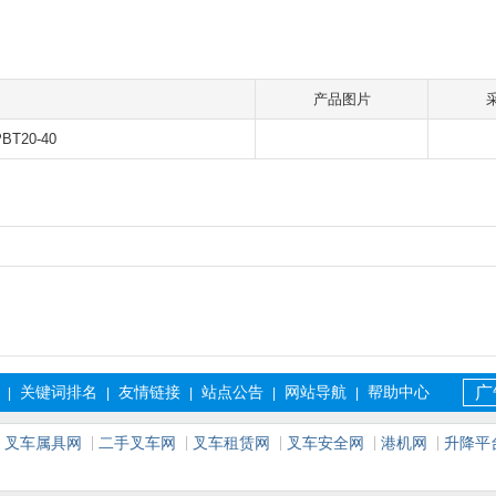
产品图片
T20-40
关键词排名
友情链接
站点公告
网站导航
帮助中心
广
|
|
|
|
|
叉车属具网
二手叉车网
叉车租赁网
叉车安全网
港机网
升降平