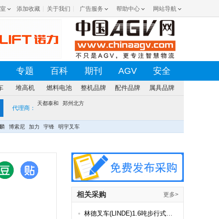
室
添加收藏
关于我们
广告服务
帮助中心
网站导航
专题
百科
期刊
AGV
安全
车
堆高机
燃料电池
整机品牌
配件品牌
属具品牌
天都泰和
郑州北方
代理商：
麟
博索尼
加力
宇锋
明宇叉车
相关采购
更多>
林德叉车(LINDE)1.6吨步行式全电动托盘堆垛叉车 L16I