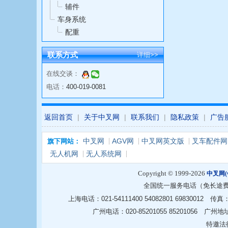
辅件
车身系统
配重
联系方式
详细>>
在线交谈：
电话：
400-019-0081
返回首页
|
关于中叉网
|
联系我们
|
隐私政策
|
广告
中叉网
AGV网
中叉网英文版
叉车配件网
旗下网站：
无人机网
无人系统网
Copyright © 1999-2026
中叉网(ww
全国统一服务电话（免长途
上海电话：021-54111400 54082801 6983001
广州电话：020-85201055 85201056
特邀法