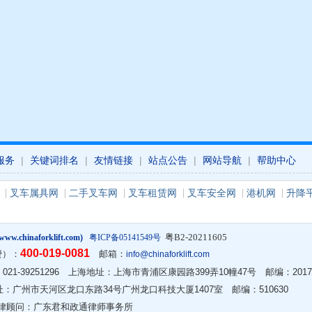
服务
|
关键词排名
|
友情链接
|
站点公告
|
网站导航
|
帮助中心
叉车属具网
二手叉车网
叉车租赁网
叉车安全网
港机网
升降
粤B2-20211605
w.chinaforklift.com)
粤ICP备05141549号
400-019-0081
费）：
邮箱：
info@chinaforklift.com
2 传真：021-39251296 上海地址：上海市青浦区康园路399弄10幢47号 邮编：2017
 广州地址：广州市天河区龙口东路34号广州龙口科技大厦1407室 邮编：510630
律顾问：广东君和政通律师事务所